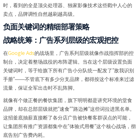
时，看到的全是顶尖处理器、独家影像技术这些戳中人心的
卖点，品牌调性自然越刷越高级。
负面关键词的精细部署策略
战略统筹：广告系列层级的宏观把控
Google Ads
在
的战场里，广告系列层级就像作战指挥部的控
制台，决定着整场战役的布阵逻辑。当在这个层级设置负面
关键词时，等于给旗下所有广告小分队统一配发了”敌我识别
手册”——不管底下有多少分支品牌，都得按这个标准来过滤
流量，保证全军出击时不乱阵脚。
就像有个做正餐的餐饮集团，旗下明明都是讲究环境的堂食
品牌，却在总部层级就把”速食””路边摊”这些词拉进黑名单。
这招釜底抽薪直接断了各分店广告被快餐客群误点的可能，
让集团所有推广资源都集中在”体验式用餐”这个核心战场，彻
底告别广告费内耗。