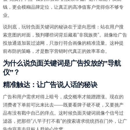
钱，更会模糊品牌定位，让真正的高净值客户觉得你不够专
业。
说到底，玩转负面关键词的秘诀在于逆向思维：站在用户搜
索意图的对面，预判哪些词背后藏着”非我族类”。就像给广告
投放通道加装过滤网，只放行符合画像的精准流量。这种提
前布防的策略，才是数字营销时代真正的效率革命。
为什么说负面关键词是广告投放的”导航
仪”？
精准触达：让广告说人话的秘诀
广告和用户需求对得上暗号，成交概率才能蹭蹭涨。现在的
消费者下单前可比来比去——既要看牌子硬不硬，又要挑产
品有没有戳中自己的痒点。这时候负面关键词就像个信号过
滤器，把那些”八竿子打不着”的搜索请求统统挡在门外，让广
告内容直击目标人群的心坎窝。