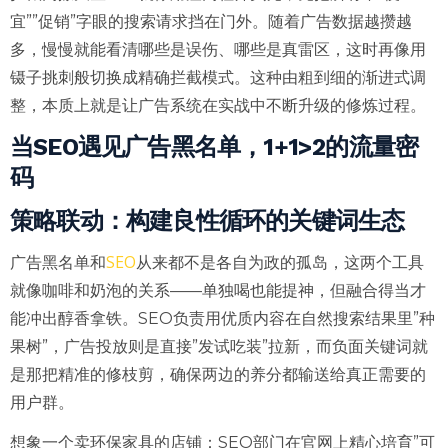
宜””促销”字眼的搜索请求挡在门外。随着广告数据越攒越
多，慢慢就能看清哪些是误伤、哪些是真雷区，这时再像用
镊子挑刺般切换成精确拦截模式。这种由粗到细的渐进式调
整，本质上就是让广告系统在实战中不断升级的修炼过程。
当SEO遇见广告黑名单，1+1>2的流量密
码
策略联动：构建良性循环的关键词生态
SEO
广告黑名单和
从来都不是各自为政的孤岛，这两个工具
就像咖啡和奶泡的关系——单独喝也能提神，但融合得当才
能冲出醇香拿铁。SEO负责用优质内容在自然搜索结果里”种
果树”，广告投放则是直接”发试吃装”拉新，而负面关键词就
是那把精准的修枝剪，确保两边的养分都输送给真正需要的
用户群。
想象一个卖环保家具的店铺：SEO部门在官网上精心培育”可