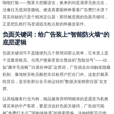
啪啪打脸——预算大把砸进去，换来的却是满屏无效点击，
活像往无底洞里撒钱。难道真要眼睁睁看着广告费打水漂？
其实你缺的只是个精准定位器：那些被忽视的负面关键词，
正是把乱枪打鸟变成狙击枪点射的终极改装件。
负面关键词：给广告装上”智能防火墙”的
底层逻辑
负面关键词可不是随便列几个禁用词那么简单，它本质上是
个流量质检员。当用户搜索里冒出预设的”危险信号”——比
如”薅羊毛攻略””白菜价神器”这类词，广告就会自动触发隐藏
机制，像地铁安检员般把非目标用户拦在门外。这套拦截系
统背后，是谷歌那台全天候运转的”数据决策精密仪器”在支
撑。
以高端服务行业为例，精品健身房明明瞄准的是愿意为私教
课买单的中产客群，要是没设好负面关键词，广告就可能
被”免费打卡点””团购体验课”的搜索带偏。这种错配不仅烧