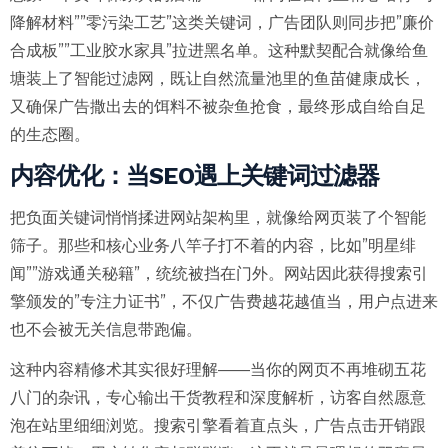
降解材料””零污染工艺”这类关键词，广告团队则同步把”廉价
合成板””工业胶水家具”拉进黑名单。这种默契配合就像给鱼
塘装上了智能过滤网，既让自然流量池里的鱼苗健康成长，
又确保广告撒出去的饵料不被杂鱼抢食，最终形成自给自足
的生态圈。
内容优化：当SEO遇上关键词过滤器
把负面关键词悄悄揉进网站架构里，就像给网页装了个智能
筛子。那些和核心业务八竿子打不着的内容，比如”明星绯
闻””游戏通关秘籍”，统统被挡在门外。网站因此获得搜索引
擎颁发的”专注力证书”，不仅广告费越花越值当，用户点进来
也不会被无关信息带跑偏。
这种内容精修术其实很好理解——当你的网页不再堆砌五花
八门的杂讯，专心输出干货教程和深度解析，访客自然愿意
泡在站里细细浏览。搜索引擎看着直点头，广告点击开销跟