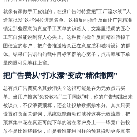
就像有家做手工皮鞋的，在投广告时特意把”工厂流水线””人
造革批发”这些词拉进黑名单。这招反向操作反而让广告精准
锁定那些愿意为真皮手工买单的识货人，文案里强调的匠心
工艺自然能说到客人心尖上。这种反向操作反而精准筛掉了
图便宜的客户，把广告推送给真正在意皮质和独特设计的群
体。结果广告语句句戳中目标客群的心窝子，点击率和下单
量肉眼可见地往上窜。
把广告费从”打水漂”变成”精准撒网”
总有点广告费莫名其妙消失？这很可能是在为无效点击买
单。当用户搜索”免费教程””二手同款”时，你的广告却跳出来
被误点，不仅浪费预算，还会让投放数据掺水分。其实只要
设置好负面关键词，系统就能自动过滤掉这类无效流量，把
预算集中花在真正可能下单的潜在客户身上——毕竟广告投
放不是比谁烧钱快，而是看谁能用同样的预算撬动更多真实