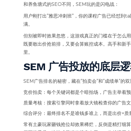
和养鱼塘式的SEO不同，SEM玩的是闪电战：
用户刚打出”雅思冲刺班”，你的课程广告已经怼到t
满。
但别被即时效果忽悠，这游戏真正的门槛在于怎么用
既要敢出价抢前排，又要会算账控成本。高手和新
里。
SEM 广告投放的底层
SEM广告排名的秘密，藏在”拍卖会”和”成绩单”的
竞价拍卖：每个关键词都是个暗拍场，广告主举着预
质量考核：搜索引擎同时拿着放大镜检查你的广告文
综合评分：最终排名不是谁钱多谁上，而是出价×质
常有土豪玩家砸钱抢位却效果稀烂，反倒是精打细算