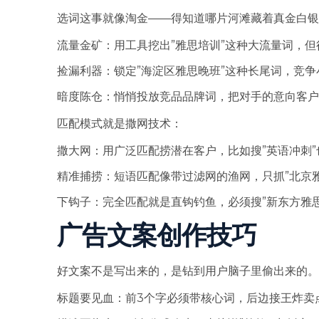
选词这事就像淘金——得知道哪片河滩藏着真金白银
流量金矿：用工具挖出”雅思培训”这种大流量词，
捡漏利器：锁定”海淀区雅思晚班”这种长尾词，竞争
暗度陈仓：悄悄投放竞品品牌词，把对手的意向客户
匹配模式就是撒网技术：
撒大网：用广泛匹配捞潜在客户，比如搜”英语冲刺
精准捕捞：短语匹配像带过滤网的渔网，只抓”北京
下钩子：完全匹配就是直钩钓鱼，必须搜”新东方雅
广告文案创作技巧
好文案不是写出来的，是钻到用户脑子里偷出来的。
标题要见血：前3个字必须带核心词，后边接王炸卖点