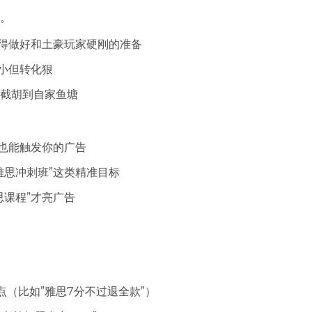
。
但得做好和土豪玩家硬刚的准备
小但转化狠
截胡到自家鱼塘
”也能触发你的广告
雅思冲刺班”这类精准目标
思课程”才亮广告
（比如”雅思7分不过退全款”）