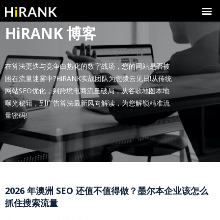
SEO
广告
联系
HiRANK 博客
在算法更迭与竞争白热化的数字战场，您的网站是否被
困在流量迷雾中?HiRANK实战团队为您拨云见日!从传统
网站SEO优化，到跨境电商流量破局，从谷歌地图本地
曝光秘籍，到广告算法最新风向解读，为您解锁精准流
量密码!
2026 年澳洲 SEO 还值不值得做？墨尔本企业该怎么
抓住搜索流量